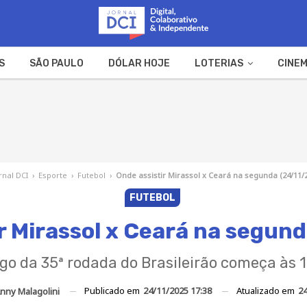
S
SÃO PAULO
DÓLAR HOJE
LOTERIAS
CINEM
A FAZENDA
WEB STORIES
rnal DCI
›
Esporte
›
Futebol
›
Onde assistir Mirassol x Ceará na segunda (24/11/
FUTEBOL
r Mirassol x Ceará na segun
go da 35ª rodada do Brasileirão começa às 
Publicado em
24/11/2025 17:38
Atualizado em
24
nny Malagolini