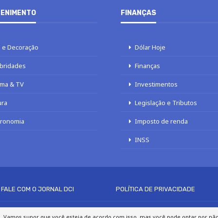
ENIMENTO
FINANÇAS
 e Decoração
Dólar Hoje
bridades
Finanças
ma & TV
Investimentos
ura
Legislação e Tributos
tronomia
Imposto de renda
INSS
FALE COM O JORNAL DCI
POLÍTICA DE PRIVACIDADE
© 2020 - 2026 DCI Digital - Todos os direitos reservados
a. Vamos supor que você esteja de acordo com isso, mas você pode optar por não p