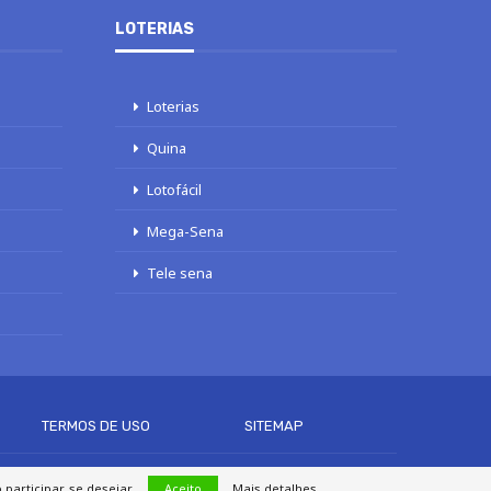
LOTERIAS
Loterias
Quina
Lotofácil
Mega-Sena
Tele sena
TERMOS DE USO
SITEMAP
articipar, se desejar.
Aceito
Mais detalhes