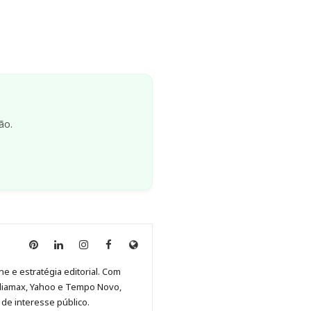
ão.
Anny
Anny
Anny
Anny
Site
Malagolini
Malagolini
Malagolini
Malagolini
de
ne e estratégia editorial. Com
no
no
no
no
Anny
diamax, Yahoo e Tempo Novo,
Pinterest
LinkedIn
Instagram
Facebook
Malagolini
de interesse público.