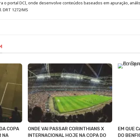
era o portal DCI, onde desenvolve conteúdos baseados em apuração, análi
al. DRT 1272/MS
M
 DA COPA
ONDE VAI PASSAR CORINTHIANS X
EM QUE C
R NA
INTERNACIONAL HOJE NA COPA DO
DO BENFI