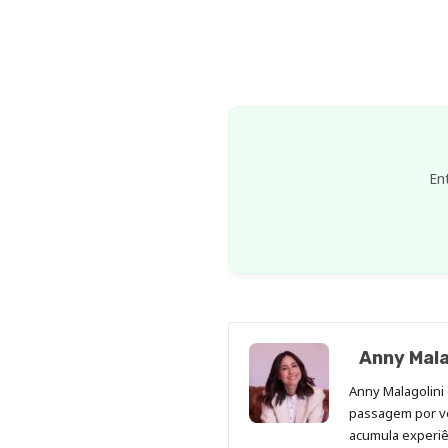
En
Anny Mala
Anny Malagolini 
passagem por v
acumula experiên