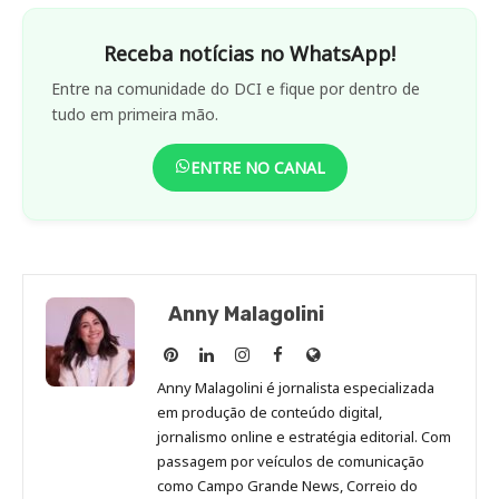
Receba notícias no WhatsApp!
Entre na comunidade do DCI e fique por dentro de
tudo em primeira mão.
ENTRE NO CANAL
Anny Malagolini
Anny
Anny
Anny
Anny
Site
Malagolini
Malagolini
Malagolini
Malagolini
de
Anny Malagolini é jornalista especializada
no
no
no
no
Anny
em produção de conteúdo digital,
Pinterest
LinkedIn
Instagram
Facebook
Malagolini
jornalismo online e estratégia editorial. Com
passagem por veículos de comunicação
como Campo Grande News, Correio do