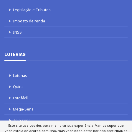
Legislação e Tributos
Imposto de renda
INSS
LOTERIAS
Loterias
Quina
Lotofácil
Mega-Sena
Tele sena
Este site usa cookies para melhorar sua experiência. Vamos supor que
você esteja de acordo com isso, mas você pode optar por não participar, se