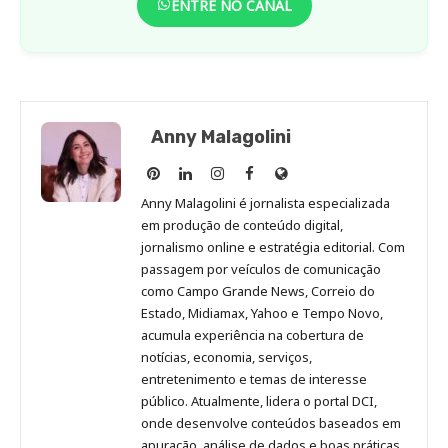
ENTRE NO CANAL
Anny Malagolini
Anny
Anny
Anny
Anny
Site
Malagolini
Malagolini
Malagolini
Malagolini
de
Anny Malagolini é jornalista especializada
no
no
no
no
Anny
em produção de conteúdo digital,
Pinterest
LinkedIn
Instagram
Facebook
Malagolini
jornalismo online e estratégia editorial. Com
passagem por veículos de comunicação
como Campo Grande News, Correio do
Estado, Midiamax, Yahoo e Tempo Novo,
acumula experiência na cobertura de
notícias, economia, serviços,
entretenimento e temas de interesse
público. Atualmente, lidera o portal DCI,
onde desenvolve conteúdos baseados em
apuração, análise de dados e boas práticas