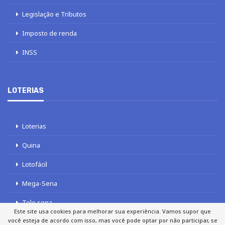
Legislação e Tributos
Imposto de renda
INSS
LOTERIAS
Loterias
Quina
Lotofácil
Mega-Sena
Tele sena
Este site usa cookies para melhorar sua experiência. Vamos supor que
você esteja de acordo com isso, mas você pode optar por não participar, se