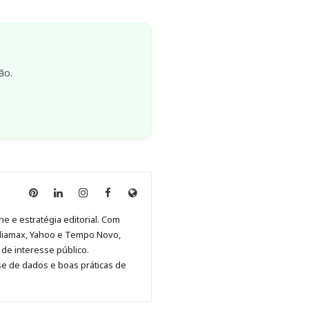
ão.
Anny
Anny
Anny
Anny
Site
Malagolini
Malagolini
Malagolini
Malagolini
de
ne e estratégia editorial. Com
no
no
no
no
Anny
diamax, Yahoo e Tempo Novo,
Pinterest
LinkedIn
Instagram
Facebook
Malagolini
de interesse público.
se de dados e boas práticas de