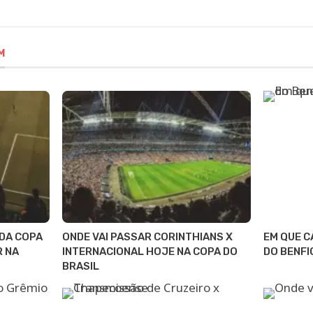
M
 DA COPA
ONDE VAI PASSAR CORINTHIANS X
EM QUE C
R NA
INTERNACIONAL HOJE NA COPA DO
DO BENFI
BRASIL