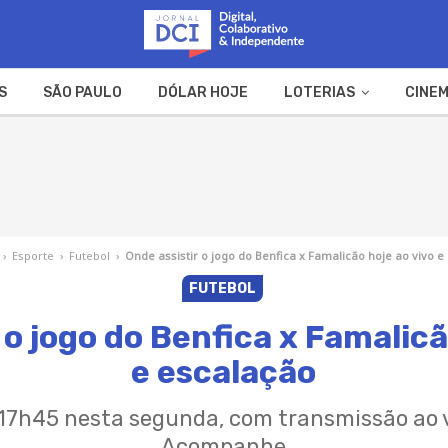
S
SÃO PAULO
DÓLAR HOJE
LOTERIAS
CINEM
A FAZENDA
WEB STORIES
›
Esporte
›
Futebol
›
Onde assistir o jogo do Benfica x Famalicão hoje ao vivo e
FUTEBOL
 o jogo do Benfica x Famalicã
e escalação
7h45 nesta segunda, com transmissão ao vi
Acompanhe