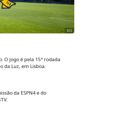
DCI
. O jogo é pela 15ª rodada
o da Luz, em Lisboa.
smissão da ESPN4 e do
BTV.