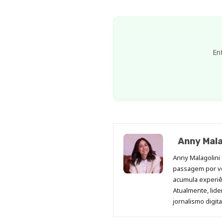
En
Anny Mala
Anny Malagolini 
passagem por v
acumula experiên
Atualmente, lid
jornalismo digit