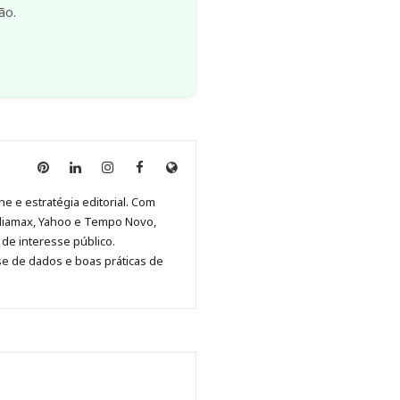
ão.
Anny
Anny
Anny
Anny
Site
Malagolini
Malagolini
Malagolini
Malagolini
de
ne e estratégia editorial. Com
no
no
no
no
Anny
diamax, Yahoo e Tempo Novo,
Pinterest
LinkedIn
Instagram
Facebook
Malagolini
de interesse público.
se de dados e boas práticas de