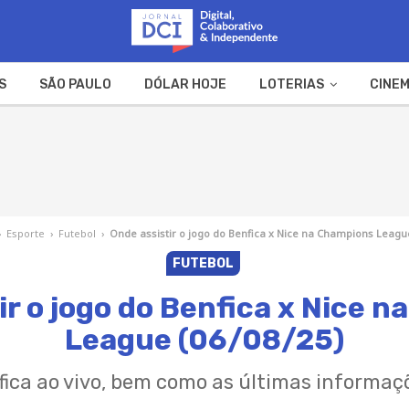
S
SÃO PAULO
DÓLAR HOJE
LOTERIAS
CINEM
A FAZENDA
WEB STORIES
›
Esporte
›
Futebol
›
Onde assistir o jogo do Benfica x Nice na Champions League
FUTEBOL
ir o jogo do Benfica x Nice 
League (06/08/25)
nfica ao vivo, bem como as últimas informaç