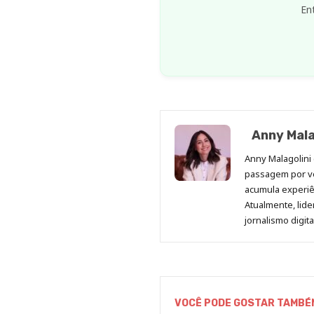
En
Anny Mala
Anny Malagolini 
passagem por v
acumula experiên
Atualmente, lid
jornalismo digit
VOCÊ PODE GOSTAR TAMBÉ