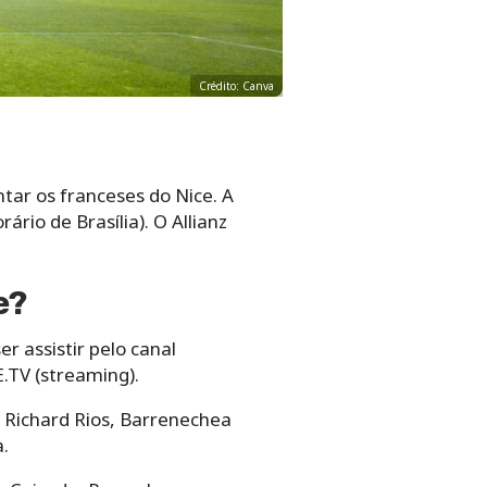
Crédito: Canva
tar os franceses do Nice. A
ário de Brasília). O Allianz
e?
r assistir pelo canal
.TV (streaming).
; Richard Rios, Barrenechea
.