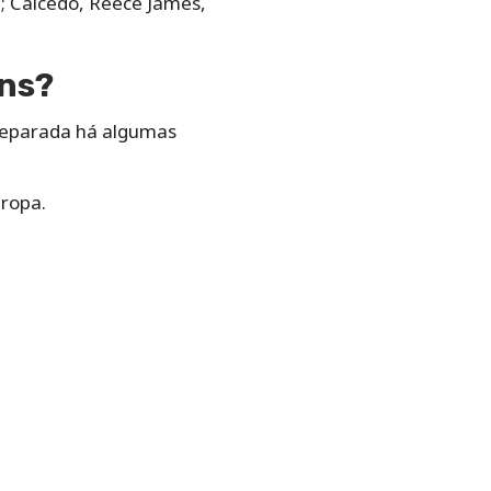
a; Caicedo, Reece James,
ons?
reparada há algumas
ropa.