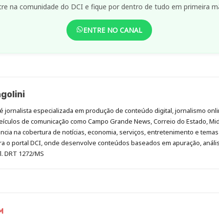
tre na comunidade do DCI e fique por dentro de tudo em primeira m
ENTRE NO CANAL
golini
é jornalista especializada em produção de conteúdo digital, jornalismo onli
eículos de comunicação como Campo Grande News, Correio do Estado, Mi
cia na cobertura de notícias, economia, serviços, entretenimento e temas 
era o portal DCI, onde desenvolve conteúdos baseados em apuração, análi
al. DRT 1272/MS
M