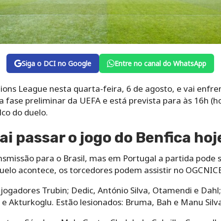
Siga o DCI no Google
Entre no canal do WhatsApp
ons League nesta quarta-feira, 6 de agosto, e vai enfren
ra fase preliminar da UEFA e está prevista para às 16h (hor
lco do duelo.
ai passar o jogo do Benfica hoj
smissão para o Brasil, mas em Portugal a partida pode se
duelo acontece, os torcedores podem assistir no OGCNICE
jogadores Trubin; Dedic, António Silva, Otamendi e Dahl
s e Akturkoglu. Estão lesionados: Bruma, Bah e Manu Silva