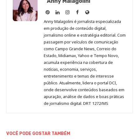
Anny Malagolini
Anny
Anny
Anny
Anny
Site
Malagolini
Malagolini
Malagolini
Malagolini
de
Anny Malagolini é jornalista especializada
no
no
no
no
Anny
em produção de conteúdo digital,
Pinterest
LinkedIn
Instagram
Facebook
Malagolini
jornalismo online e estratégia editorial. Com
passagem por veículos de comunicação
como Campo Grande News, Correio do
Estado, Midiamax, Yahoo e Tempo Novo,
acumula experiência na cobertura de
notícias, economia, serviços,
entretenimento e temas de interesse
público. Atualmente, lidera o portal DCI,
onde desenvolve conteúdos baseados em
apuração, análise de dados e boas práticas
de jornalismo digital. DRT 1272/MS
VOCÊ PODE GOSTAR TAMBÉM