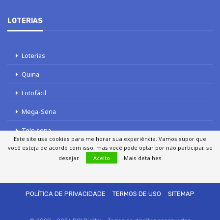
LOTERIAS
Loterias
Quina
Lotofácil
Mega-Sena
Tele sena
Este site usa cookies para melhorar sua experiência. Vamos supor que
você esteja de acordo com isso, mas você pode optar por não participar, se
desejar.
Aceito
Mais detalhes
SOBRE NÓS
AUTORES
FALE COM O JORNAL DCI
POLÍTICA DE PRIVACIDADE
TERMOS DE USO
SITEMAP