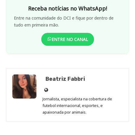
Receba notícias no WhatsApp!
Entre na comunidade do DCI e fique por dentro de
tudo em primeira mão.
ENTRE NO CANAL
Beatriz Fabbri
Site
de
Jornalista, especialista na cobertura de
Beatriz
futebol internacional, esportes, e
Fabbri
apaixonada por animais.