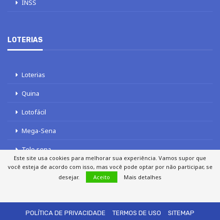
INSS
LOTERIAS
Loterias
Quina
Lotofácil
Mega-Sena
Tele sena
Este site usa cookies para melhorar sua experiência. Vamos supor que
você esteja de acordo com isso, mas você pode optar por não participar, se
desejar.
Aceito
Mais detalhes
SOBRE NÓS
AUTORES
FALE COM O JORNAL DCI
POLÍTICA DE PRIVACIDADE
TERMOS DE USO
SITEMAP