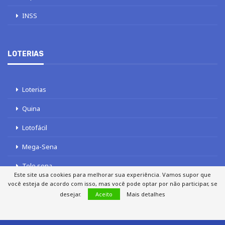
INSS
LOTERIAS
Loterias
Quina
Lotofácil
Mega-Sena
Tele sena
Este site usa cookies para melhorar sua experiência. Vamos supor que
você esteja de acordo com isso, mas você pode optar por não participar, se
desejar.
Aceito
Mais detalhes
SOBRE NÓS
AUTORES
FALE COM O JORNAL DCI