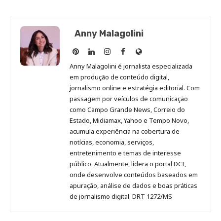
Anny Malagolini
Anny
Anny
Anny
Anny
Site
Malagolini
Malagolini
Malagolini
Malagolini
de
Anny Malagolini é jornalista especializada
no
no
no
no
Anny
em produção de conteúdo digital,
Pinterest
LinkedIn
Instagram
Facebook
Malagolini
jornalismo online e estratégia editorial. Com
passagem por veículos de comunicação
como Campo Grande News, Correio do
Estado, Midiamax, Yahoo e Tempo Novo,
acumula experiência na cobertura de
notícias, economia, serviços,
entretenimento e temas de interesse
público. Atualmente, lidera o portal DCI,
onde desenvolve conteúdos baseados em
apuração, análise de dados e boas práticas
de jornalismo digital. DRT 1272/MS