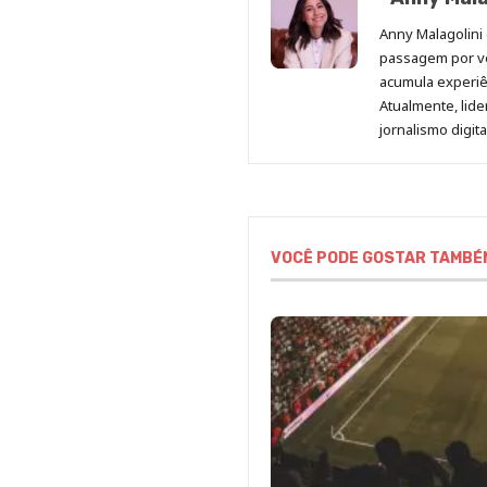
Anny Malagolini 
passagem por v
acumula experiên
Atualmente, lid
jornalismo digit
VOCÊ PODE GOSTAR TAMBÉ