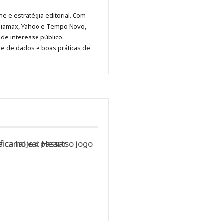
Malagolini
Malagolini
Malagolini
Malagolini
de
ne e estratégia editorial. Com
no
no
no
no
Anny
diamax, Yahoo e Tempo Novo,
Pinterest
LinkedIn
Instagram
Facebook
Malagolini
de interesse público.
se de dados e boas práticas de