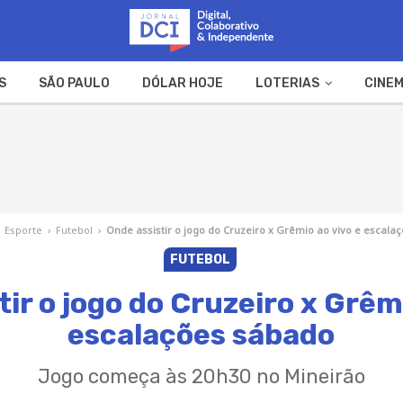
S
SÃO PAULO
DÓLAR HOJE
LOTERIAS
CINEM
A FAZENDA
WEB STORIES
Esporte
›
Futebol
›
Onde assistir o jogo do Cruzeiro x Grêmio ao vivo e escala
FUTEBOL
ir o jogo do Cruzeiro x Grêm
escalações sábado
Jogo começa às 20h30 no Mineirão