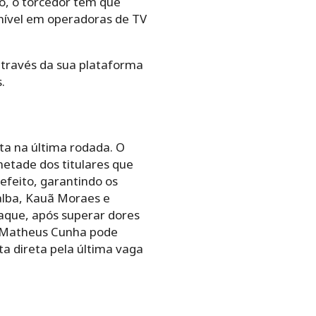
o, o torcedor tem que
onível em operadoras de TV
através da sua plataforma
.
ta na última rodada. O
etade dos titulares que
 efeito, garantindo os
alba, Kauã Moraes e
taque, após superar dores
do Matheus Cunha pode
a direta pela última vaga