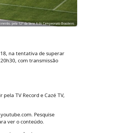
ineirão, pela 12ª da Série A do Campeonato Brasileiro.
18, na tentativa de superar
s 20h30, com transmissão
r pela TV Record e Cazé TV,
w.youtube.com. Pesquise
ara ver o conteúdo.