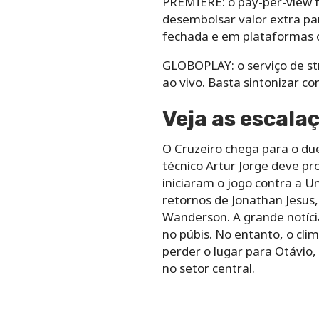
PREMIERE: o pay-per-view f
desembolsar valor extra pa
fechada e em plataformas 
GLOBOPLAY: o serviço de st
ao vivo. Basta sintonizar c
Veja as escala
O Cruzeiro chega para o du
técnico Artur Jorge deve p
iniciaram o jogo contra a Un
retornos de Jonathan Jesus
Wanderson. A grande notícia
no púbis. No entanto, o cl
perder o lugar para Otávio
no setor central.