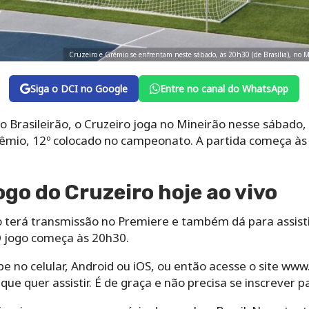
Cruzeiro e Grêmio se enfrentam neste sábado, às 20h30 (de Brasília), no M
Siga o DCI no Google
Entre no canal do WhatsApp
Brasileirão, o Cruzeiro joga no Mineirão nesse sábado, 
rêmio, 12º colocado no campeonato. A partida começa à
ogo do Cruzeiro hoje ao vivo
o terá transmissão no Premiere e também dá para assisti
O jogo começa às 20h30.
 no celular, Android ou iOS, ou então acesse o site ww
que quer assistir. É de graça e não precisa se inscrever p