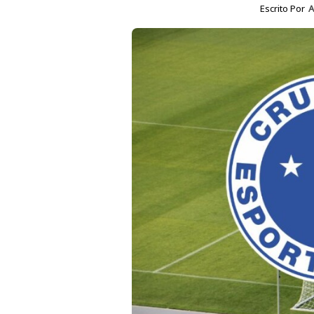
Escrito Por
A