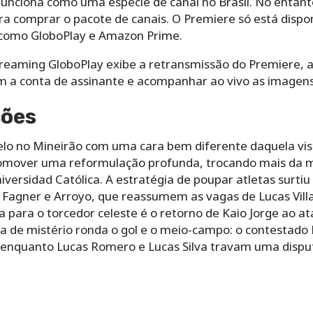
unciona como uma espécie de canal no Brasil. No entant
ra comprar o pacote de canais. O Premiere só está disp
como GloboPlay e Amazon Prime.
reaming GloboPlay exibe a retransmissão do Premiere, 
om a conta de assinante e acompanhar ao vivo as imagens
ções
elo no Mineirão com uma cara bem diferente daquela vis
romover uma reformulação profunda, trocando mais da m
iversidad Católica. A estratégia de poupar atletas surtiu
, Fagner e Arroyo, que reassumem as vagas de Lucas Vill
 para o torcedor celeste é o retorno de Kaio Jorge ao a
ima de mistério ronda o gol e o meio-campo: o contesta
, enquanto Lucas Romero e Lucas Silva travam uma disput