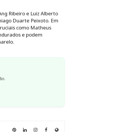
ng Ribeiro e Luiz Alberto
hiago Duarte Peixoto. Em
 cruciais como Matheus
pendurados e podem
arelo.
ão.
Anny
Anny
Anny
Anny
Site