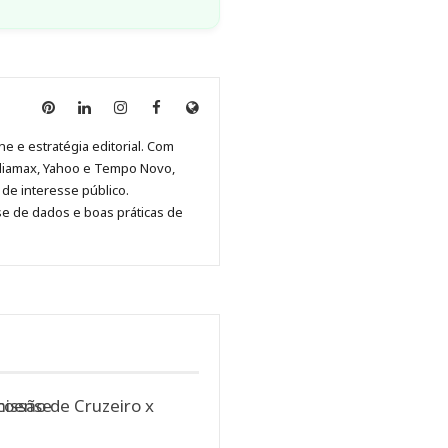
Anny
Anny
Anny
Anny
Site
Malagolini
Malagolini
Malagolini
Malagolini
de
ne e estratégia editorial. Com
no
no
no
no
Anny
diamax, Yahoo e Tempo Novo,
Pinterest
LinkedIn
Instagram
Facebook
Malagolini
de interesse público.
se de dados e boas práticas de