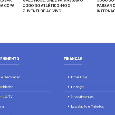
PASSAR
GALO HOJE: ONDE VAI PASSAR O
JOGO DO 
DA COPA
JOGO DO ATLÉTICO-MG X
PASSAR C
JUVENTUDE AO VIVO
INTERNAC
ENIMENTO
FINANÇAS
 e Decoração
Dólar Hoje
bridades
Finanças
ma & TV
Investimentos
ura
Legislação e Tributos