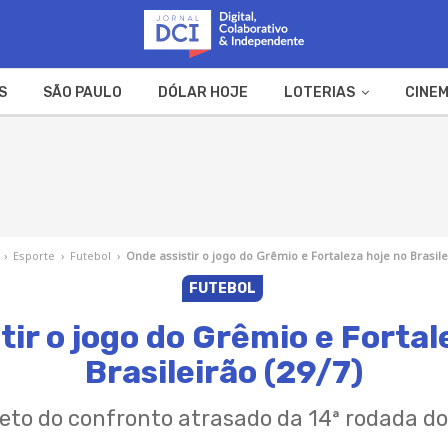
S
SÃO PAULO
DÓLAR HOJE
LOTERIAS
CINEM
A FAZENDA
WEB STORIES
›
Esporte
›
Futebol
›
Onde assistir o jogo do Grêmio e Fortaleza hoje no Brasile
FUTEBOL
tir o jogo do Grêmio e Fortal
Brasileirão (29/7)
eto do confronto atrasado da 14ª rodada do 