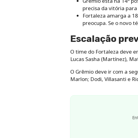
Grêmio está na 14ª po
precisa da vitória para 
Fortaleza amarga a 18
preocupa. Se o novo té
Escalação prev
O time do Fortaleza deve e
Lucas Sasha (Martínez), Mat
O Grêmio deve ir com a seg
Marlon; Dodi, Villasanti e R
En