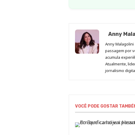
Anny Mala
Anny Malagolini 
passagem por v
acumula experiên
Atualmente, lid
jornalismo digit
VOCÊ PODE GOSTAR TAMBÉ