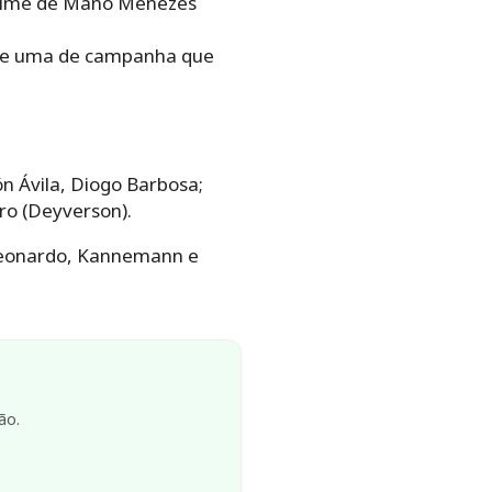
o time de Mano Menezes
s e uma de campanha que
n Ávila, Diogo Barbosa;
ro (Deyverson).
 Leonardo, Kannemann e
ão.