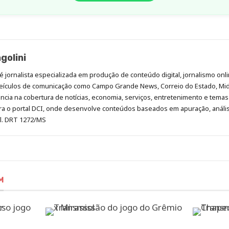
golini
é jornalista especializada em produção de conteúdo digital, jornalismo onli
eículos de comunicação como Campo Grande News, Correio do Estado, Mi
cia na cobertura de notícias, economia, serviços, entretenimento e temas 
era o portal DCI, onde desenvolve conteúdos baseados em apuração, análi
al. DRT 1272/MS
M