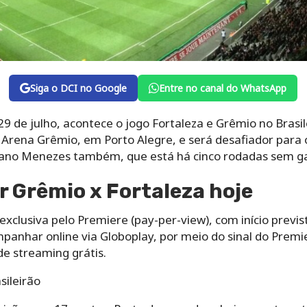
Siga o DCI no Google
Entre no canal do WhatsApp
 29 de julho, acontece o jogo Fortaleza e Grêmio no Brasi
 Arena Grêmio, em Porto Alegre, e será desafiador para 
Mano Menezes também, que está há cinco rodadas sem g
r Grêmio x Fortaleza hoje
exclusiva pelo Premiere (pay-per-view), com início previs
anhar online via Globoplay, por meio do sinal do Premi
e streaming grátis.
sileirão