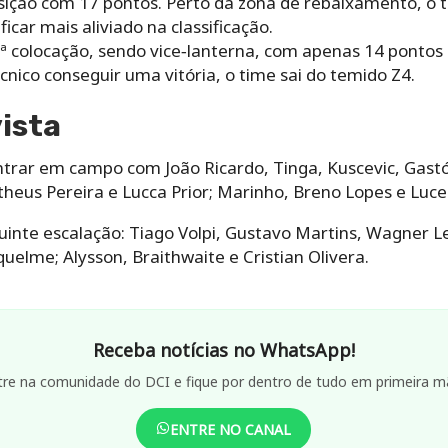
sição com 17 pontos. Perto da zona de rebaixamento, 
ficar mais aliviado na classificação.
ª colocação, sendo vice‑lanterna, com apenas 14 ponto
cnico conseguir uma vitória, o time sai do temido Z4.
ista
ntrar em campo com João Ricardo, Tinga, Kuscevic, Gastó
heus Pereira e Lucca Prior; Marinho, Breno Lopes e Luce
uinte escalação: Tiago Volpi, Gustavo Martins, Wagner
iquelme; Alysson, Braithwaite e Cristian Olivera.
Receba notícias no WhatsApp!
tre na comunidade do DCI e fique por dentro de tudo em primeira m
ENTRE NO CANAL