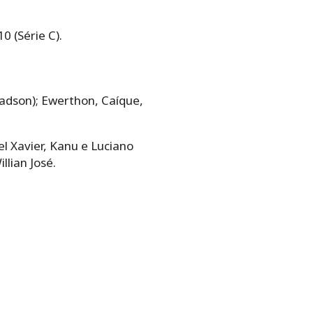
0 (Série C).
Jadson); Ewerthon, Caíque,
el Xavier, Kanu e Luciano
llian José.