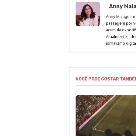
Anny Mala
Anny Malagolini 
passagem por v
acumula experiên
Atualmente, lid
jornalismo digit
VOCÊ PODE GOSTAR TAMBÉ