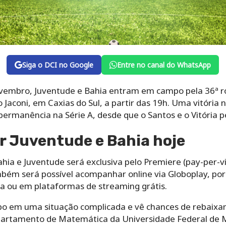
Siga o DCI no Google
Entre no canal do WhatsApp
ovembro, Juventude e Bahia entram em campo pela 36ª ro
 Jaconi, em Caxias do Sul, a partir das 19h. Uma vitória 
permanência na Série A, desde que o Santos e o Vitória 
r Juventude e Bahia hoje
hia e Juventude será exclusiva pelo Premiere (pay-per-vi
mbém será possível acompanhar online via Globoplay, por
a ou em plataformas de streaming grátis.
o em uma situação complicada e vê chances de rebaixa
partamento de Matemática da Universidade Federal de M