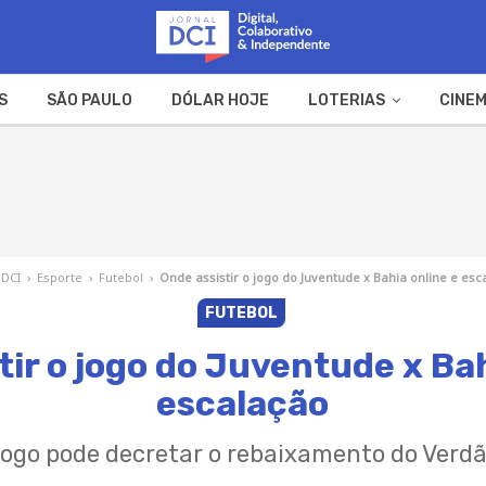
S
SÃO PAULO
DÓLAR HOJE
LOTERIAS
CINEM
A FAZENDA
WEB STORIES
 DCI
›
Esporte
›
Futebol
›
Onde assistir o jogo do Juventude x Bahia online e es
FUTEBOL
tir o jogo do Juventude x Bah
escalação
ogo pode decretar o rebaixamento do Verd