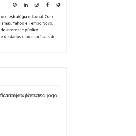
Anny
Anny
Anny
Anny
Site
Malagolini
Malagolini
Malagolini
Malagolini
de
ne e estratégia editorial. Com
no
no
no
no
Anny
diamax, Yahoo e Tempo Novo,
Pinterest
LinkedIn
Instagram
Facebook
Malagolini
de interesse público.
se de dados e boas práticas de