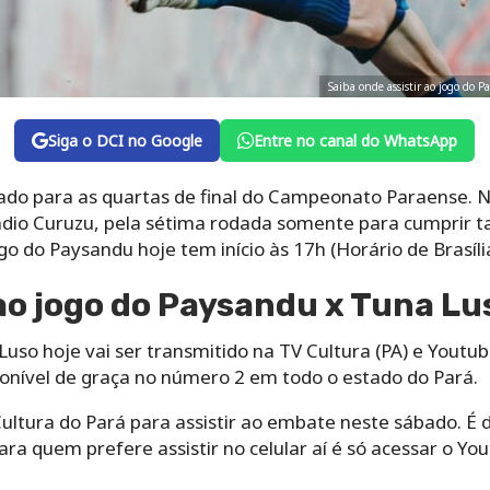
Saiba onde assistir ao jogo do
Siga o DCI no Google
Entre no canal do WhatsApp
icado para as quartas de final do Campeonato Paraense. 
ádio Curuzu, pela sétima rodada somente para cumprir 
go do Paysandu hoje tem início às 17h (Horário de Brasíli
ao jogo do Paysandu x Tuna Lu
uso hoje vai ser transmitido na TV Cultura (PA) e Youtub
ponível de graça no número 2 em todo o estado do Pará.
 Cultura do Pará para assistir ao embate neste sábado. É 
ara quem prefere assistir no celular aí é só acessar o Yo