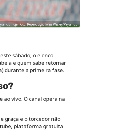
 Paysandu hoje. Foto: Reprodução John Wesley/Paysandu
Neste sábado, o elenco
tabela e quem sabe retomar
a) durante a primeira fase.
so?
e ao vivo. O canal opera na
de graça e o torcedor não
utube, plataforma gratuita