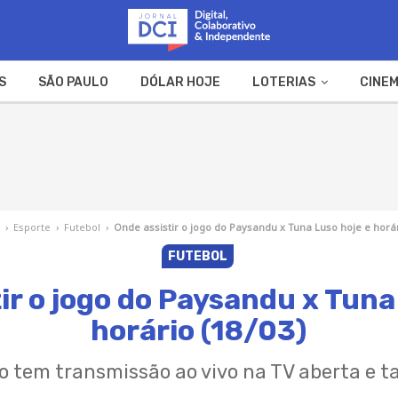
S
SÃO PAULO
DÓLAR HOJE
LOTERIAS
CINEM
A FAZENDA
WEB STORIES
I
›
Esporte
›
Futebol
›
Onde assistir o jogo do Paysandu x Tuna Luso hoje e horár
FUTEBOL
ir o jogo do Paysandu x Tuna
horário (18/03)
o tem transmissão ao vivo na TV aberta e 