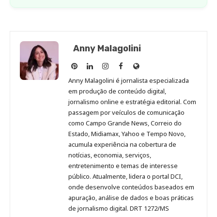
Anny Malagolini
Anny
Anny
Anny
Anny
Site
Malagolini
Malagolini
Malagolini
Malagolini
de
Anny Malagolini é jornalista especializada
no
no
no
no
Anny
em produção de conteúdo digital,
Pinterest
LinkedIn
Instagram
Facebook
Malagolini
jornalismo online e estratégia editorial. Com
passagem por veículos de comunicação
como Campo Grande News, Correio do
Estado, Midiamax, Yahoo e Tempo Novo,
acumula experiência na cobertura de
notícias, economia, serviços,
entretenimento e temas de interesse
público. Atualmente, lidera o portal DCI,
onde desenvolve conteúdos baseados em
apuração, análise de dados e boas práticas
de jornalismo digital. DRT 1272/MS