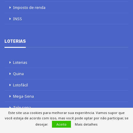
Imposto de renda
INSS
LOTERIAS
Loterias
Quina
Lotofácil
Mega-Sena
Tele sena
Este site usa cookies para melhorar sua experiência. Vamos supor que
você esteja de acordo com isso, mas você pode optar por não participar, se
desejar.
Aceito
Mais detalhes