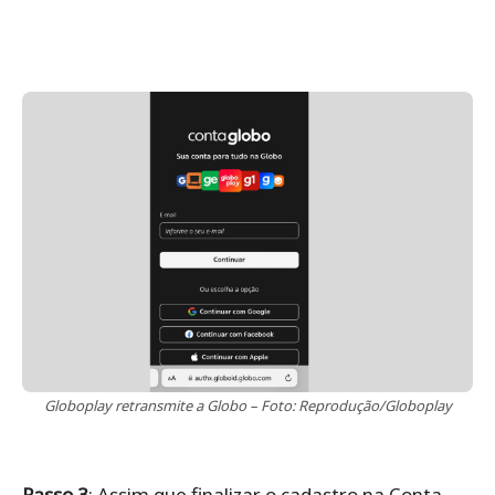
Globoplay retransmite a Globo – Foto: Reprodução/Globoplay
Passo 3
: Assim que finalizar o cadastro na Conta