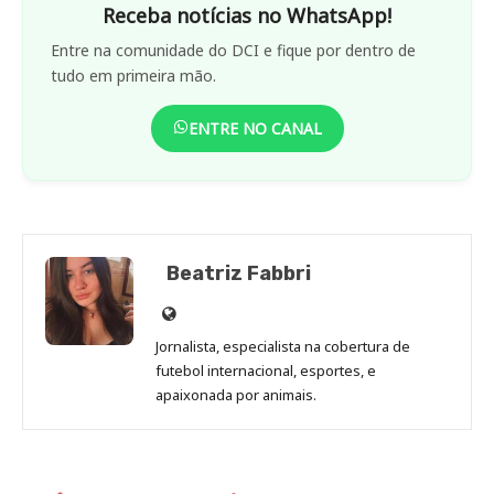
Receba notícias no WhatsApp!
Entre na comunidade do DCI e fique por dentro de
tudo em primeira mão.
ENTRE NO CANAL
Beatriz Fabbri
Site
de
Jornalista, especialista na cobertura de
Beatriz
futebol internacional, esportes, e
Fabbri
apaixonada por animais.