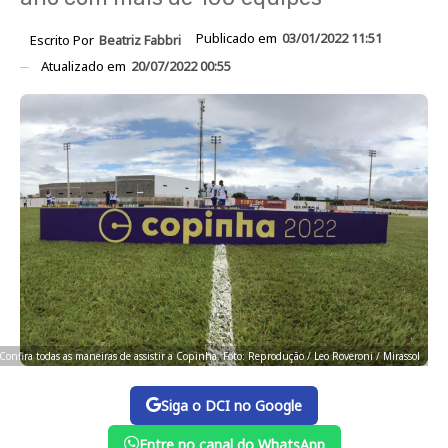
Publicado em
03/01/2022 11:51
Escrito Por
Beatriz Fabbri
Atualizado em
20/07/2022 00:55
Confira todas as maneiras de assistir a Copinha. Foto: Reprodução / Leo Roveroni / Mirassol
Siga o DCI no Google
Entre no canal do WhatsApp