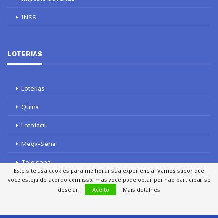
INSS
LOTERIAS
Loterias
Quina
Lotofácil
Mega-Sena
Tele sena
Este site usa cookies para melhorar sua experiência. Vamos supor que
você esteja de acordo com isso, mas você pode optar por não participar, se
desejar.
Aceito
Mais detalhes
SOBRE NÓS
AUTORES
FALE COM O JORNAL DCI