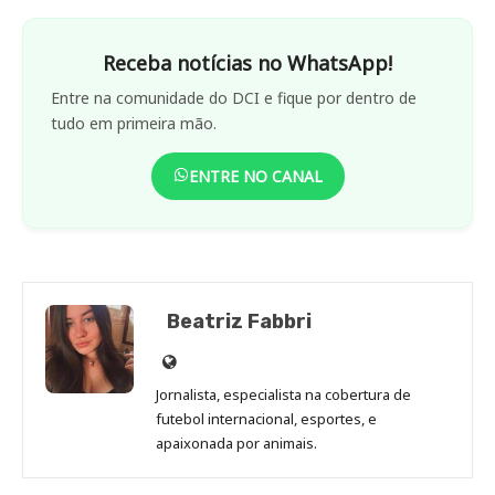
Receba notícias no WhatsApp!
Entre na comunidade do DCI e fique por dentro de
tudo em primeira mão.
ENTRE NO CANAL
Beatriz Fabbri
Site
de
Jornalista, especialista na cobertura de
Beatriz
futebol internacional, esportes, e
Fabbri
apaixonada por animais.