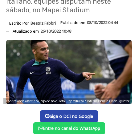
Italiano, equipes disputam neste
sábado, no Mapei Stadium
Publicado em
08/10/2022 04:44
Escrito Por
Beatriz Fabbri
Atualizado em
26/10/2022 10:48
Confira onde assistir ao jogo de hoje. Foto: Reprodução / Internazionale Oficial @Inter
Siga o DCI no Google
Entre no canal do WhatsApp