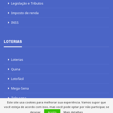
Legislação e Tributos
Imposto de renda
INSS
LOTERIAS
Loterias
Quina
Lotofácil
Mega-Sena
Tele sena
Este site usa cookies para melhorar sua experiência. Vamos supor que
você esteja de acordo com isso, mas você pode optar por não participar, se
desejar.
Aceito
Mais detalhes