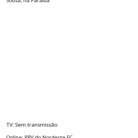
Sousa, na Paraíba
TV: Sem transmissão
Online: PPV do Nordeste FC