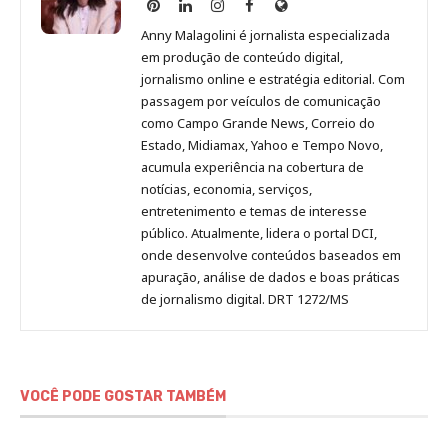
Anny
Anny
Anny
Anny
Site
Malagolini
Malagolini
Malagolini
Malagolini
de
Anny Malagolini é jornalista especializada
no
no
no
no
Anny
em produção de conteúdo digital,
Pinterest
LinkedIn
Instagram
Facebook
Malagolini
jornalismo online e estratégia editorial. Com
passagem por veículos de comunicação
como Campo Grande News, Correio do
Estado, Midiamax, Yahoo e Tempo Novo,
acumula experiência na cobertura de
notícias, economia, serviços,
entretenimento e temas de interesse
público. Atualmente, lidera o portal DCI,
onde desenvolve conteúdos baseados em
apuração, análise de dados e boas práticas
de jornalismo digital. DRT 1272/MS
VOCÊ PODE GOSTAR TAMBÉM