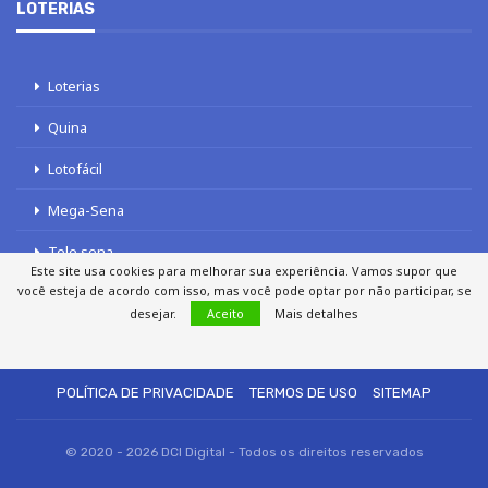
LOTERIAS
Loterias
Quina
Lotofácil
Mega-Sena
Tele sena
Este site usa cookies para melhorar sua experiência. Vamos supor que
você esteja de acordo com isso, mas você pode optar por não participar, se
desejar.
Aceito
Mais detalhes
SOBRE NÓS
AUTORES
FALE COM O JORNAL DCI
POLÍTICA DE PRIVACIDADE
TERMOS DE USO
SITEMAP
© 2020 - 2026 DCI Digital - Todos os direitos reservados