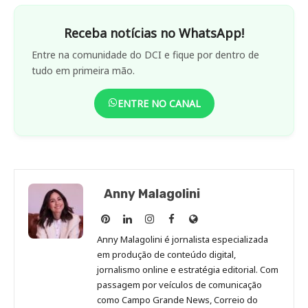
Receba notícias no WhatsApp!
Entre na comunidade do DCI e fique por dentro de
tudo em primeira mão.
ENTRE NO CANAL
Anny Malagolini
Anny
Anny
Anny
Anny
Site
Malagolini
Malagolini
Malagolini
Malagolini
de
Anny Malagolini é jornalista especializada
no
no
no
no
Anny
em produção de conteúdo digital,
Pinterest
LinkedIn
Instagram
Facebook
Malagolini
jornalismo online e estratégia editorial. Com
passagem por veículos de comunicação
como Campo Grande News, Correio do