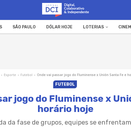
S
SÃO PAULO
DÓLAR HOJE
LOTERIAS
CINEM
A FAZENDA
WEB STORIES
›
Esporte
›
Futebol
›
Onde vai passar jogo do Fluminense x Unión Santa Fe e ho
FUTEBOL
sar jogo do Fluminense x Uni
horário hoje
ada da fase de grupos, equipes se enfrentam