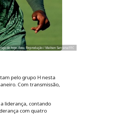
o jogo de hoje. Foto: Reprodução / Mailson Santana/FFC
ntam pelo grupo H nesta
 Janeiro. Com transmissão,
 a liderança, contando
liderança com quatro