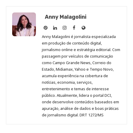
Anny Malagolini
Anny
Anny
Anny
Anny
Site
Malagolini
Malagolini
Malagolini
Malagolini
de
Anny Malagolini é jornalista especializada
no
no
no
no
Anny
em produção de conteúdo digital,
Pinterest
LinkedIn
Instagram
Facebook
Malagolini
jornalismo online e estratégia editorial. Com
passagem por veículos de comunicação
como Campo Grande News, Correio do
Estado, Midiamax, Yahoo e Tempo Novo,
acumula experiência na cobertura de
notícias, economia, serviços,
entretenimento e temas de interesse
público. Atualmente, lidera o portal DCI,
onde desenvolve conteúdos baseados em
apuração, análise de dados e boas práticas
de jornalismo digital. DRT 1272/MS