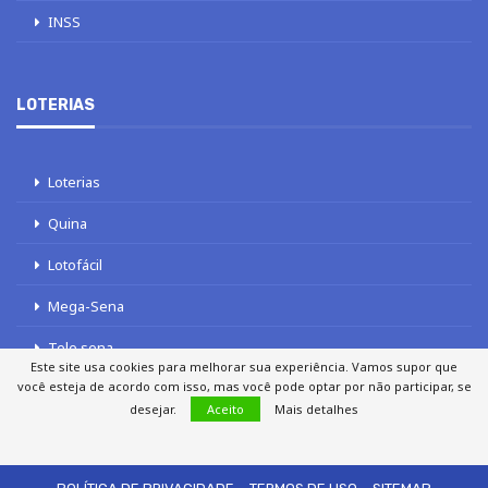
INSS
LOTERIAS
Loterias
Quina
Lotofácil
Mega-Sena
Tele sena
Este site usa cookies para melhorar sua experiência. Vamos supor que
você esteja de acordo com isso, mas você pode optar por não participar, se
desejar.
Aceito
Mais detalhes
SOBRE NÓS
AUTORES
FALE COM O JORNAL DCI