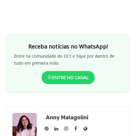
Receba notícias no WhatsApp!
Entre na comunidade do DCI e fique por dentro de
tudo em primeira mão.
ENTRE NO CANAL
Anny Malagolini
Anny
Anny
Anny
Anny
Site
Malagolini
Malagolini
Malagolini
Malagolini
de