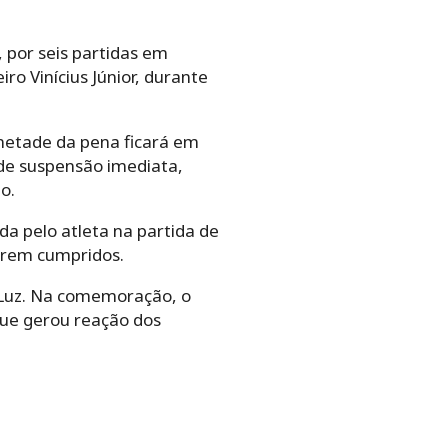
 por seis partidas em
ro Vinícius Júnior, durante
 metade da pena ficará em
 de suspensão imediata,
o.
a pelo atleta na partida de
erem cumpridos.
a Luz. Na comemoração, o
 que gerou reação dos