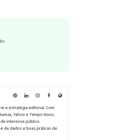
ão.
Anny
Anny
Anny
Anny
Site
Malagolini
Malagolini
Malagolini
Malagolini
de
ne e estratégia editorial. Com
no
no
no
no
Anny
diamax, Yahoo e Tempo Novo,
Pinterest
LinkedIn
Instagram
Facebook
Malagolini
de interesse público.
se de dados e boas práticas de