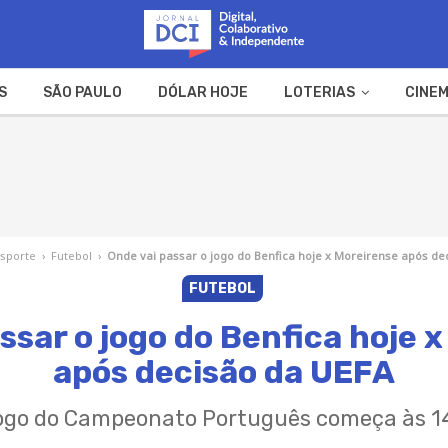
S
SÃO PAULO
DÓLAR HOJE
LOTERIAS
CINEM
A FAZENDA
WEB STORIES
Esporte
›
Futebol
›
Onde vai passar o jogo do Benfica hoje x Moreirense após de
FUTEBOL
ssar o jogo do Benfica hoje 
após decisão da UEFA
ogo do Campeonato Português começa às 1