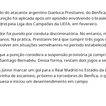
 do atacante argentino Gianluca Prestianni, do Benfica,
nição foi aplicada após um episódio envolvendo o brasilei
drid pela Liga dos Campeões da UEFA, em fevereiro.
dor foi punido por conduta discriminatória. No entanto,
 anos. Na prática, Prestianni terá que cumprir três jogos
nvolver em situações semelhantes no período estabelecid
 a punição considera a suspensão provisória já cumprid
o Santiago Bernabéu. Dessa forma, restam dois jogos a s
us Júnior marcar um gol para o Real Madrid no Estádio d
deirinha de escanteio, próximo a torcedores do Benfica, o
guesa e iniciou um desentendimento em campo.