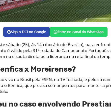
Siga o DCI no Google
Entre no canal do WhatsApp
te sábado (25), às 14h (horário de Brasília), para enfren
onto é válido pela 31ª rodada do Campeonato Português
m na disputa direta pela liderança na reta final da tem
Benfica x Moreirense?
o vivo no Brasil pela ESPN, na TV fechada, e pelo strea
ra o Benfica, que precisa somar pontos para manter a pr
tulo.
u no caso envolvendo Prestian