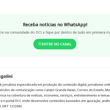
Receba notícias no WhatsApp!
tre na comunidade do DCI e fique por dentro de tudo em primeira m
ENTRE NO CANAL
golini
é jornalista especializada em produção de conteúdo digital, jornalismo onli
eículos de comunicação como Campo Grande News, Correio do Estado, Mi
cia na cobertura de notícias, economia, serviços, entretenimento e temas 
era o portal DCI, onde desenvolve conteúdos baseados em apuração, análi
al. DRT 1272/MS