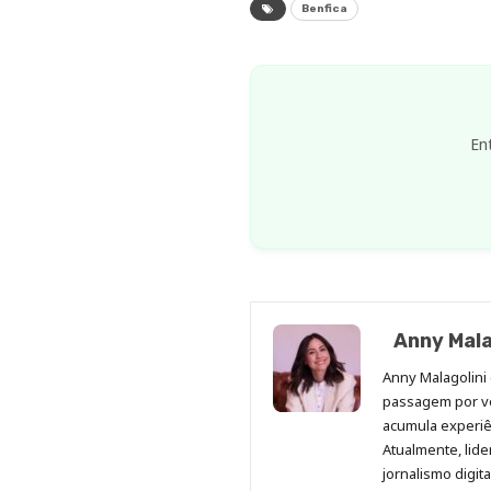
Benfica
En
Anny Mala
Anny Malagolini 
passagem por v
acumula experiên
Atualmente, lid
jornalismo digit