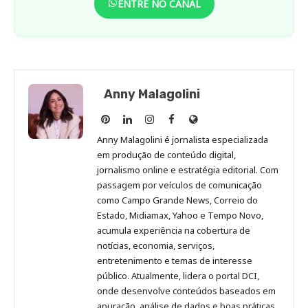
ENTRE NO CANAL
Anny Malagolini
Anny
Anny
Anny
Anny
Site
Malagolini
Malagolini
Malagolini
Malagolini
de
Anny Malagolini é jornalista especializada
no
no
no
no
Anny
em produção de conteúdo digital,
Pinterest
LinkedIn
Instagram
Facebook
Malagolini
jornalismo online e estratégia editorial. Com
passagem por veículos de comunicação
como Campo Grande News, Correio do
Estado, Midiamax, Yahoo e Tempo Novo,
acumula experiência na cobertura de
notícias, economia, serviços,
entretenimento e temas de interesse
público. Atualmente, lidera o portal DCI,
onde desenvolve conteúdos baseados em
apuração, análise de dados e boas práticas