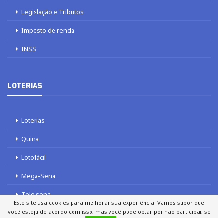
Legislação e Tributos
Imposto de renda
INSS
LOTERIAS
Loterias
Quina
Lotofácil
Mega-Sena
Tele sena
Este site usa cookies para melhorar sua experiência. Vamos supor que
você esteja de acordo com isso, mas você pode optar por não participar, se