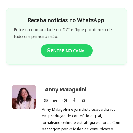
Receba notícias no WhatsApp!
Entre na comunidade do DCI e fique por dentro de
tudo em primeira mão.
ENTRE NO CANAL
Anny Malagolini
Anny
Anny
Anny
Anny
Site
Malagolini
Malagolini
Malagolini
Malagolini
de
Anny Malagolini é jornalista especializada
no
no
no
no
Anny
em produção de conteúdo digital,
Pinterest
LinkedIn
Instagram
Facebook
Malagolini
jornalismo online e estratégia editorial. Com
passagem por veículos de comunicação