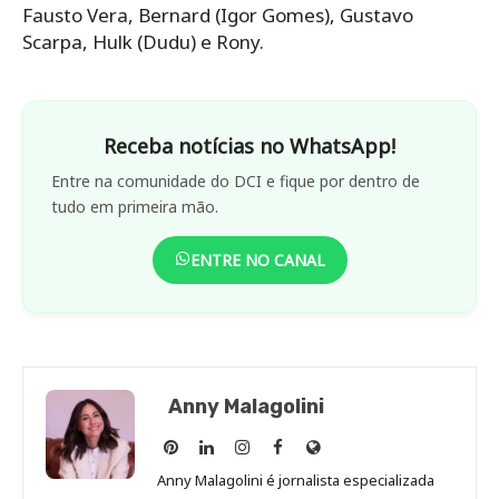
Fausto Vera, Bernard (Igor Gomes), Gustavo
Scarpa, Hulk (Dudu) e Rony.
Receba notícias no WhatsApp!
Entre na comunidade do DCI e fique por dentro de
tudo em primeira mão.
ENTRE NO CANAL
Anny Malagolini
Anny
Anny
Anny
Anny
Site
Malagolini
Malagolini
Malagolini
Malagolini
de
Anny Malagolini é jornalista especializada