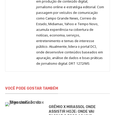
no
no
no
no
Anny
em produção de conteúdo digital,
Pinterest
LinkedIn
Instagram
Facebook
Malagolini
jornalismo online e estratégia editorial. Com
passagem por veículos de comunicação
como Campo Grande News, Correio do
Estado, Midiamax, Yahoo e Tempo Novo,
acumula experiência na cobertura de
notícias, economia, serviços,
entretenimento e temas de interesse
público. Atualmente, lidera o portal DCI,
onde desenvolve conteúdos baseados em
apuração, análise de dados e boas práticas
de jornalismo digital. DRT 1272/MS
VOCÊ PODE GOSTAR TAMBÉM
GRÊMIO X MIRASSOL ONDE
ASSISTIR HOJE: ONDE VAI