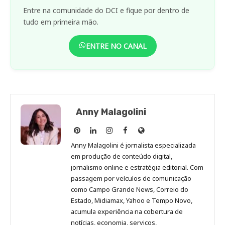
Entre na comunidade do DCI e fique por dentro de
tudo em primeira mão.
ENTRE NO CANAL
Anny Malagolini
Anny
Anny
Anny
Anny
Site
Malagolini
Malagolini
Malagolini
Malagolini
de
Anny Malagolini é jornalista especializada
no
no
no
no
Anny
em produção de conteúdo digital,
Pinterest
LinkedIn
Instagram
Facebook
Malagolini
jornalismo online e estratégia editorial. Com
passagem por veículos de comunicação
como Campo Grande News, Correio do
Estado, Midiamax, Yahoo e Tempo Novo,
acumula experiência na cobertura de
notícias, economia, serviços,