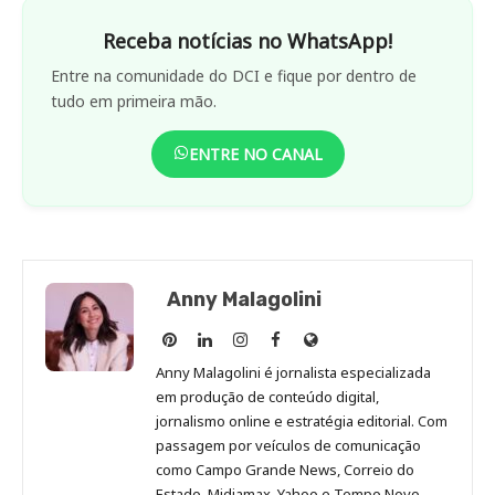
Receba notícias no WhatsApp!
Entre na comunidade do DCI e fique por dentro de
tudo em primeira mão.
ENTRE NO CANAL
Anny Malagolini
Anny
Anny
Anny
Anny
Site
Malagolini
Malagolini
Malagolini
Malagolini
de
Anny Malagolini é jornalista especializada
no
no
no
no
Anny
em produção de conteúdo digital,
Pinterest
LinkedIn
Instagram
Facebook
Malagolini
jornalismo online e estratégia editorial. Com
passagem por veículos de comunicação
como Campo Grande News, Correio do
Estado, Midiamax, Yahoo e Tempo Novo,