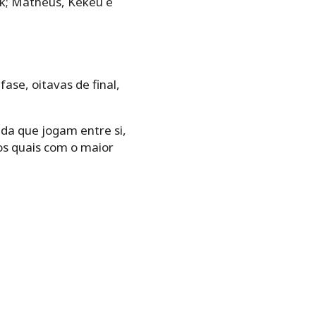
rik; Matheus, Kekeu e
ase, oitavas de final,
da que jogam entre si,
os quais com o maior