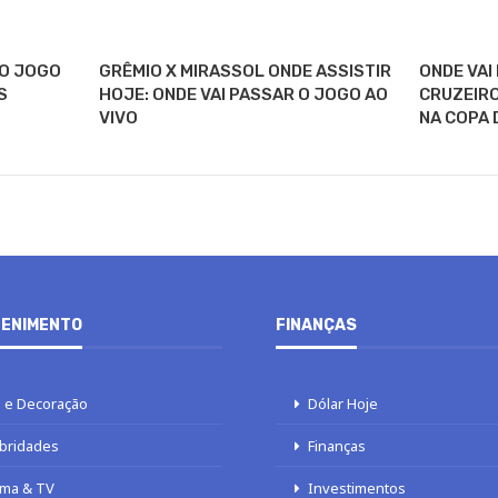
 O JOGO
GRÊMIO X MIRASSOL ONDE ASSISTIR
ONDE VAI
S
HOJE: ONDE VAI PASSAR O JOGO AO
CRUZEIRO
VIVO
NA COPA 
ENIMENTO
FINANÇAS
 e Decoração
Dólar Hoje
bridades
Finanças
ma & TV
Investimentos