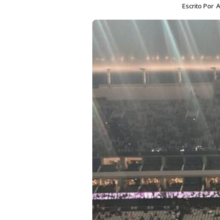
Escrito Por
A