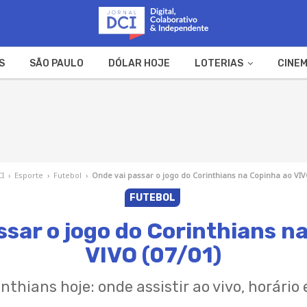
S
SÃO PAULO
DÓLAR HOJE
LOTERIAS
CINEM
A FAZENDA
WEB STORIES
CI
›
Esporte
›
Futebol
›
Onde vai passar o jogo do Corinthians na Copinha ao VIV
FUTEBOL
ssar o jogo do Corinthians n
VIVO (07/01)
nthians hoje: onde assistir ao vivo, horário