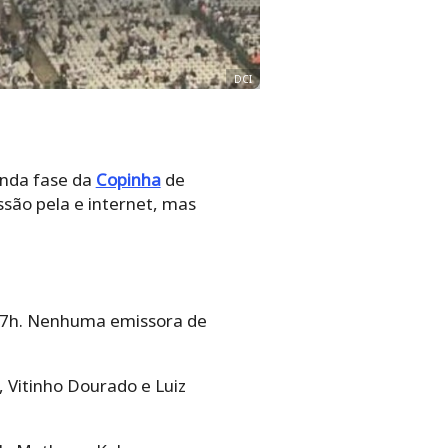
DCI
unda fase da
Copinha
de
ssão pela e internet, mas
s 17h. Nenhuma emissora de
 Vitinho Dourado e Luiz