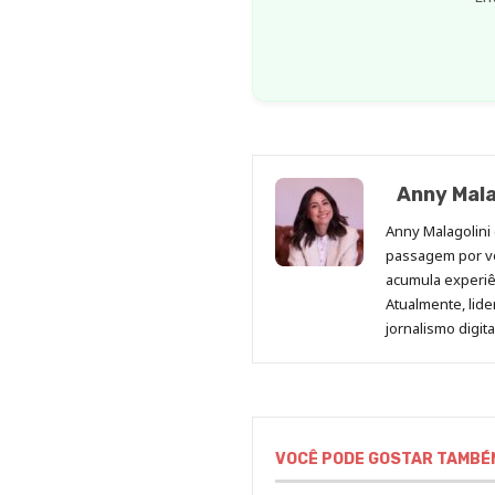
Anny Mala
Anny Malagolini 
passagem por v
acumula experiên
Atualmente, lid
jornalismo digit
VOCÊ PODE GOSTAR TAMBÉ