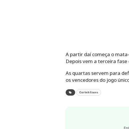
A partir daí começa o mata
Depois vem a terceira fase e
As quartas servem para def
os vencedores do jogo único
Corinhtians
En