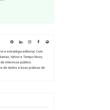
Anny
Anny
Anny
Anny
Site
Malagolini
Malagolini
Malagolini
Malagolini
de
ne e estratégia editorial. Com
no
no
no
no
Anny
diamax, Yahoo e Tempo Novo,
Pinterest
LinkedIn
Instagram
Facebook
Malagolini
de interesse público.
se de dados e boas práticas de