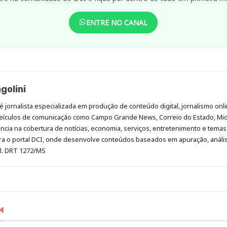
ENTRE NO CANAL
golini
é jornalista especializada em produção de conteúdo digital, jornalismo onli
eículos de comunicação como Campo Grande News, Correio do Estado, Mi
cia na cobertura de notícias, economia, serviços, entretenimento e temas 
era o portal DCI, onde desenvolve conteúdos baseados em apuração, análi
al. DRT 1272/MS
M