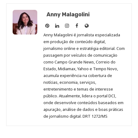
Anny Malagolini
Anny
Anny
Anny
Anny
Site
Malagolini
Malagolini
Malagolini
Malagolini
de
Anny Malagolini é jornalista especializada
no
no
no
no
Anny
em produção de conteúdo digital,
Pinterest
LinkedIn
Instagram
Facebook
Malagolini
jornalismo online e estratégia editorial. Com
passagem por veículos de comunicação
como Campo Grande News, Correio do
Estado, Midiamax, Yahoo e Tempo Novo,
acumula experiência na cobertura de
notícias, economia, serviços,
entretenimento e temas de interesse
público. Atualmente, lidera o portal DCI,
onde desenvolve conteúdos baseados em
apuração, análise de dados e boas práticas
de jornalismo digital. DRT 1272/MS