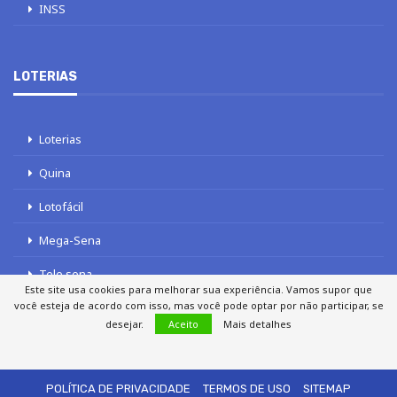
INSS
LOTERIAS
Loterias
Quina
Lotofácil
Mega-Sena
Tele sena
Este site usa cookies para melhorar sua experiência. Vamos supor que
você esteja de acordo com isso, mas você pode optar por não participar, se
desejar.
Aceito
Mais detalhes
SOBRE NÓS
AUTORES
FALE COM O JORNAL DCI
POLÍTICA DE PRIVACIDADE
TERMOS DE USO
SITEMAP