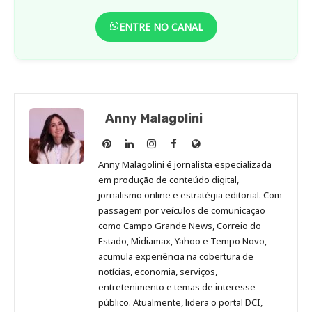
ENTRE NO CANAL
Anny Malagolini
Anny
Anny
Anny
Anny
Site
Malagolini
Malagolini
Malagolini
Malagolini
de
Anny Malagolini é jornalista especializada
no
no
no
no
Anny
em produção de conteúdo digital,
Pinterest
LinkedIn
Instagram
Facebook
Malagolini
jornalismo online e estratégia editorial. Com
passagem por veículos de comunicação
como Campo Grande News, Correio do
Estado, Midiamax, Yahoo e Tempo Novo,
acumula experiência na cobertura de
notícias, economia, serviços,
entretenimento e temas de interesse
público. Atualmente, lidera o portal DCI,