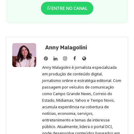
ENTRE NO CANAL
Anny Malagolini
Anny
Anny
Anny
Anny
Site
Malagolini
Malagolini
Malagolini
Malagolini
de
Anny Malagolini é jornalista especializada
no
no
no
no
Anny
em produção de conteúdo digital,
Pinterest
LinkedIn
Instagram
Facebook
Malagolini
jornalismo online e estratégia editorial. Com
passagem por veículos de comunicação
como Campo Grande News, Correio do
Estado, Midiamax, Yahoo e Tempo Novo,
acumula experiência na cobertura de
notícias, economia, serviços,
entretenimento e temas de interesse
público. Atualmente, lidera o portal DCI,
onde desenvolve conteúdos baseados em