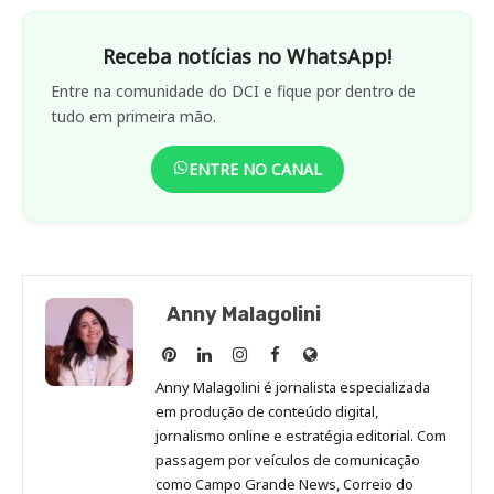
Receba notícias no WhatsApp!
Entre na comunidade do DCI e fique por dentro de
tudo em primeira mão.
ENTRE NO CANAL
Anny Malagolini
Anny
Anny
Anny
Anny
Site
Malagolini
Malagolini
Malagolini
Malagolini
de
Anny Malagolini é jornalista especializada
no
no
no
no
Anny
em produção de conteúdo digital,
Pinterest
LinkedIn
Instagram
Facebook
Malagolini
jornalismo online e estratégia editorial. Com
passagem por veículos de comunicação
como Campo Grande News, Correio do