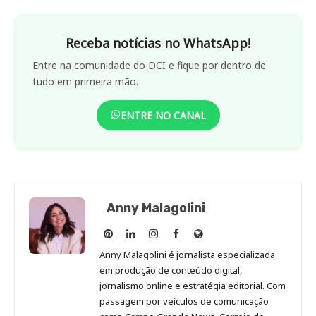
Receba notícias no WhatsApp!
Entre na comunidade do DCI e fique por dentro de
tudo em primeira mão.
ENTRE NO CANAL
Anny Malagolini
Anny
Anny
Anny
Anny
Site
Malagolini
Malagolini
Malagolini
Malagolini
de
Anny Malagolini é jornalista especializada
no
no
no
no
Anny
em produção de conteúdo digital,
Pinterest
LinkedIn
Instagram
Facebook
Malagolini
jornalismo online e estratégia editorial. Com
passagem por veículos de comunicação