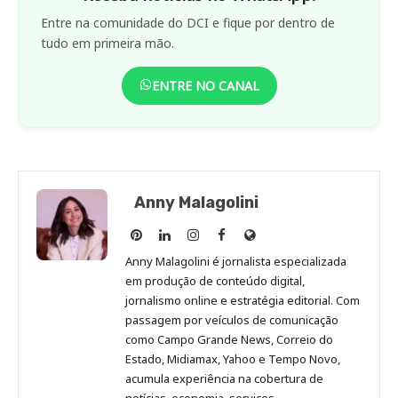
Entre na comunidade do DCI e fique por dentro de
tudo em primeira mão.
ENTRE NO CANAL
Anny Malagolini
Anny
Anny
Anny
Anny
Site
Malagolini
Malagolini
Malagolini
Malagolini
de
Anny Malagolini é jornalista especializada
no
no
no
no
Anny
em produção de conteúdo digital,
Pinterest
LinkedIn
Instagram
Facebook
Malagolini
jornalismo online e estratégia editorial. Com
passagem por veículos de comunicação
como Campo Grande News, Correio do
Estado, Midiamax, Yahoo e Tempo Novo,
acumula experiência na cobertura de
notícias, economia, serviços,