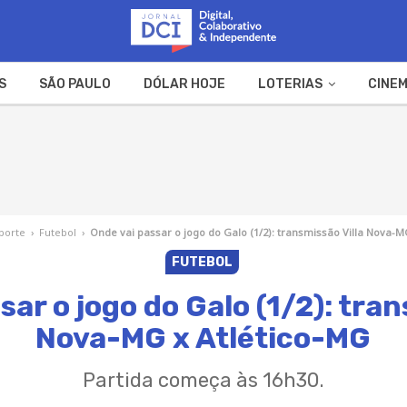
S
SÃO PAULO
DÓLAR HOJE
LOTERIAS
CINEM
A FAZENDA
WEB STORIES
porte
›
Futebol
›
Onde vai passar o jogo do Galo (1/2): transmissão Villa Nova-M
FUTEBOL
sar o jogo do Galo (1/2): tran
Nova-MG x Atlético-MG
Partida começa às 16h30.