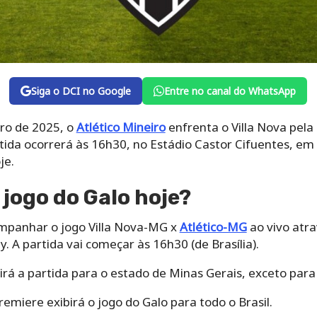
Siga o DCI no Google
Entre no canal do WhatsApp
iro de 2025, o
Atlético Mineiro
enfrenta o Villa Nova pela
rtida ocorrerá às 16h30, no Estádio Castor Cifuentes, e
je.
 jogo do Galo hoje?
mpanhar o jogo Villa Nova-MG x
Atlético-MG
ao vivo atra
. A partida vai começar às 16h30 (de Brasília).
irá a partida para o estado de Minas Gerais, exceto para 
remiere exibirá o jogo do Galo para todo o Brasil.