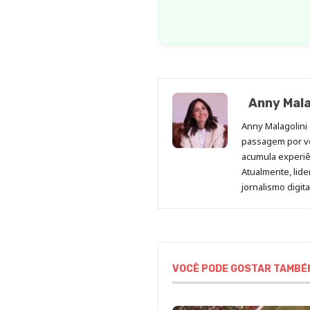
Anny Mala
Anny Malagolini 
passagem por v
acumula experiên
Atualmente, lid
jornalismo digit
VOCÊ PODE GOSTAR TAMBÉ