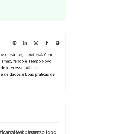
Anny
Anny
Anny
Anny
Site
Malagolini
Malagolini
Malagolini
Malagolini
de
ne e estratégia editorial. Com
no
no
no
no
Anny
diamax, Yahoo e Tempo Novo,
Pinterest
LinkedIn
Instagram
Facebook
Malagolini
de interesse público.
se de dados e boas práticas de