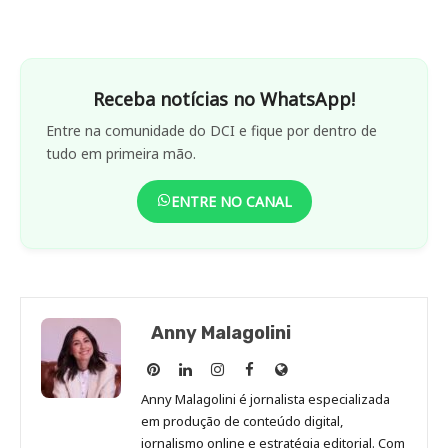
Receba notícias no WhatsApp!
Entre na comunidade do DCI e fique por dentro de
tudo em primeira mão.
ENTRE NO CANAL
Anny Malagolini
Anny
Anny
Anny
Anny
Site
Malagolini
Malagolini
Malagolini
Malagolini
de
Anny Malagolini é jornalista especializada
no
no
no
no
Anny
em produção de conteúdo digital,
Pinterest
LinkedIn
Instagram
Facebook
Malagolini
jornalismo online e estratégia editorial. Com