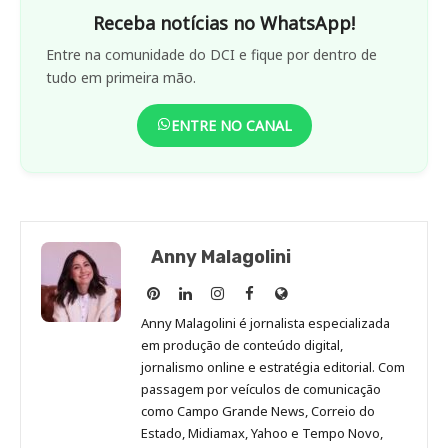
Receba notícias no WhatsApp!
Entre na comunidade do DCI e fique por dentro de
tudo em primeira mão.
ENTRE NO CANAL
Anny Malagolini
Anny
Anny
Anny
Anny
Site
Malagolini
Malagolini
Malagolini
Malagolini
de
Anny Malagolini é jornalista especializada
no
no
no
no
Anny
em produção de conteúdo digital,
Pinterest
LinkedIn
Instagram
Facebook
Malagolini
jornalismo online e estratégia editorial. Com
passagem por veículos de comunicação
como Campo Grande News, Correio do
Estado, Midiamax, Yahoo e Tempo Novo,