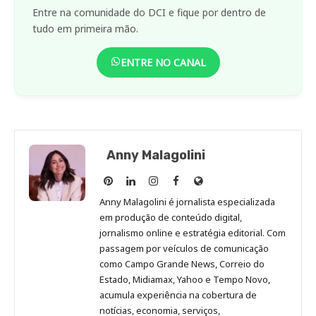
Entre na comunidade do DCI e fique por dentro de
tudo em primeira mão.
ENTRE NO CANAL
Anny Malagolini
Anny
Anny
Anny
Anny
Site
Malagolini
Malagolini
Malagolini
Malagolini
de
Anny Malagolini é jornalista especializada
no
no
no
no
Anny
em produção de conteúdo digital,
Pinterest
LinkedIn
Instagram
Facebook
Malagolini
jornalismo online e estratégia editorial. Com
passagem por veículos de comunicação
como Campo Grande News, Correio do
Estado, Midiamax, Yahoo e Tempo Novo,
acumula experiência na cobertura de
notícias, economia, serviços,