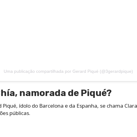
Uma publicação compartilhada por Gerard Piqué (@3gerardpique)
Chía, namorada de Piqué?
Piqué, ídolo do Barcelona e da Espanha, se chama Clara 
ões públicas.