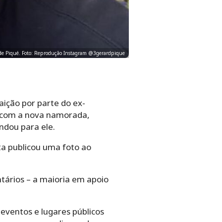
 de Piqué. Foto: Reprodução Instagram @3gerardpique
ição por parte do ex-
to com a nova namorada,
ndou para ele.
eta publicou uma foto ao
tários – a maioria em apoio
eventos e lugares públicos