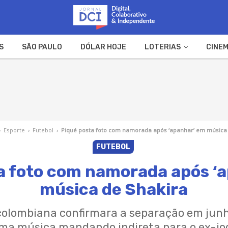
S
SÃO PAULO
DÓLAR HOJE
LOTERIAS
CINEM
A FAZENDA
WEB STORIES
›
Esporte
›
Futebol
›
Piqué posta foto com namorada após ‘apanhar’ em música
FUTEBOL
a foto com namorada após ‘
música de Shakira
colombiana confirmara a separação em junho
uma música mandando indireta para o ex-jo