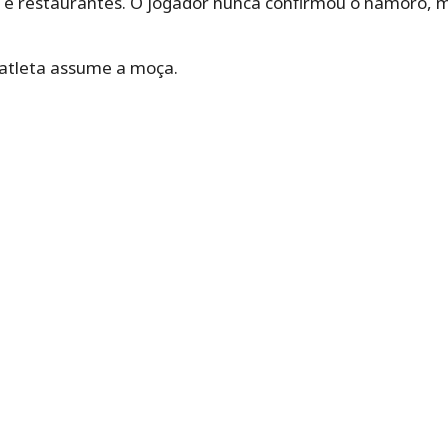
 e restaurantes. O jogador nunca confirmou o namoro, 
 atleta assume a moça.