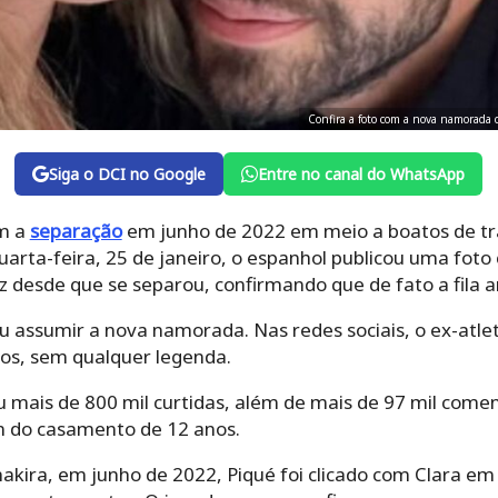
Confira a foto com a nova namorada
Siga o DCI no Google
Entre no canal do WhatsApp
am a
separação
em junho de 2022 em meio a boatos de tra
quarta-feira, 25 de janeiro, o espanhol publicou uma fo
ez desde que se separou, confirmando que de fato a fila a
diu assumir a nova namorada. Nas redes sociais, o ex-atl
nos, sem qualquer legenda.
 mais de 800 mil curtidas, além de mais de 97 mil comen
im do casamento de 12 anos.
kira, em junho de 2022, Piqué foi clicado com Clara em 