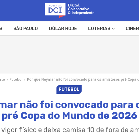
S
SÃO PAULO
DÓLAR HOJE
LOTERIAS
CINEM
A FAZENDA
WEB STORIES
rte
›
Futebol
›
Por que Neymar não foi convocado para os amistosos pré Copa 
FUTEBOL
mar não foi convocado para 
pré Copa do Mundo de 2026
a vigor físico e deixa camisa 10 de fora de 