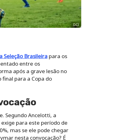
DCI
 Seleção Brasileira
para os
mentado entre os
orma após a grave lesão no
 final para a Copa do
nvocação
ue. Segundo Ancelotti, a
e exige para este período de
00%, mas se ele pode chegar
eymar nesta convocação? É