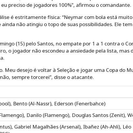
 eu preciso de jogadores 100%”, afirmou o comandante.
álise é estritamente física: “Neymar com bola está mui
e ainda não atingiu o topo de suas possibilidades. Ele te
ngo (15) pelo Santos, no empate por 1 a 1 contra o Corin
miro, o jogador não escondeu a ansiedade pela lista, mas
a.
so. Meu desejo é voltar à Seleção e jogar uma Copa do M
u não, sempre torcerei”, disse o atacante.
rpool), Bento (Al-Nassr), Ederson (Fenerbahce)
Flamengo), Danilo (Flamengo), Douglas Santos (Zenit), 
tus), Gabriel Magalhães (Arsenal), Ibañez (Ah-Ahli), Léo