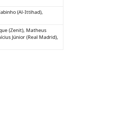
binho (Al-Ittihad),
ique (Zenit), Matheus
cius Júnior (Real Madrid),