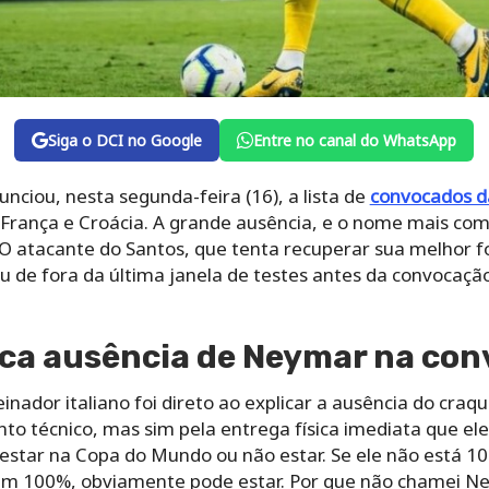
Siga o DCI no Google
Entre no canal do WhatsApp
unciou, nesta segunda-feira (16), a lista de
convocados da
França e Croácia. A grande ausência, e o nome mais co
 O atacante do Santos, que tenta recuperar sua melhor f
ou de fora da última janela de testes antes da convocação
ica ausência de Neymar na co
einador italiano foi direto ao explicar a ausência do craq
nto técnico, mas sim pela entrega física imediata que el
star na Copa do Mundo ou não estar. Se ele não está 1
m 100%, obviamente pode estar. Por que não chamei N