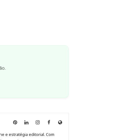
ão.
Anny
Anny
Anny
Anny
Site
Malagolini
Malagolini
Malagolini
Malagolini
de
ne e estratégia editorial. Com
no
no
no
no
Anny