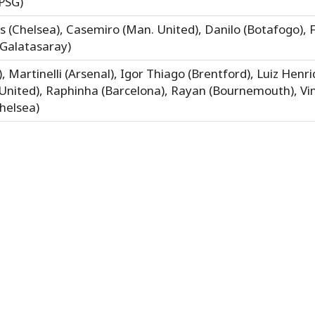
PSG)
 (Chelsea), Casemiro (Man. United), Danilo (Botafogo), Fa
(Galatasaray)
), Martinelli (Arsenal), Igor Thiago (Brentford), Luiz Henr
nited), Raphinha (Barcelona), Rayan (Bournemouth), Viní
helsea)