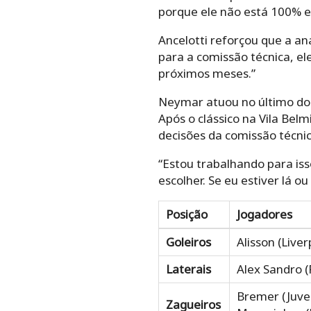
porque ele não está 100% e
Ancelotti reforçou que a an
para a comissão técnica, el
próximos meses.”
Neymar atuou no último domi
Após o clássico na Vila Bel
decisões da comissão técnic
“Estou trabalhando para is
escolher. Se eu estiver lá o
Posição
Jogadores
Goleiros
Alisson (Live
Laterais
Alex Sandro (
Bremer (Juven
Zagueiros