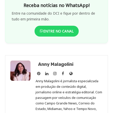
Receba notícias no WhatsApp!
Entre na comunidade do DCI e fique por dentro de
tudo em primeira mão.
ENTRE NO CANAL
Anny Malagolini
Anny
Anny
Anny
Anny
Site
Malagolini
Malagolini
Malagolini
Malagolini
de
Anny Malagolini é jornalista especializada
no
no
no
no
Anny
em produção de conteúdo digital,
Pinterest
LinkedIn
Instagram
Facebook
Malagolini
jornalismo online e estratégia editorial. Com
passagem por veículos de comunicação
como Campo Grande News, Correio do
Estado, Midiamax, Yahoo e Tempo Novo,