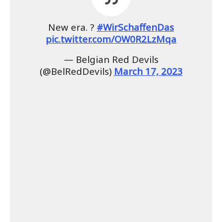
New era. ?
#WirSchaffenDas
pic.twitter.com/OW0R2LzMqa
— Belgian Red Devils
(@BelRedDevils)
March 17, 2023