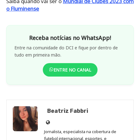
Saiba quando vai ser o
Mundial de Clubes 2023 com
o Fluminense
Receba notícias no WhatsApp!
Entre na comunidade do DCI e fique por dentro de
tudo em primeira mão.
ENTRE NO CANAL
Beatriz Fabbri
Site
de
Jornalista, especialista na cobertura de
Beatriz
futebol internacional, esportes, e