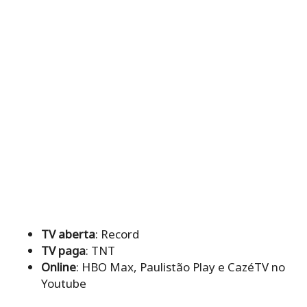
TV aberta
: Record
TV paga
: TNT
Online
: HBO Max, Paulistão Play e CazéTV no
Youtube