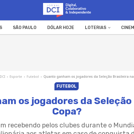
S
SÃO PAULO
DÓLAR HOJE
LOTERIAS
CINEM
A FAZENDA
WEB STORIES
 DCI
›
Esporte
›
Futebol
›
Quanto ganham os jogadores da Seleção Brasileira na
FUTEBOL
m os jogadores da Seleção 
Copa?
 recebendo pelos clubes durante o Mundi
lionária aos atletas em caso de conquista 