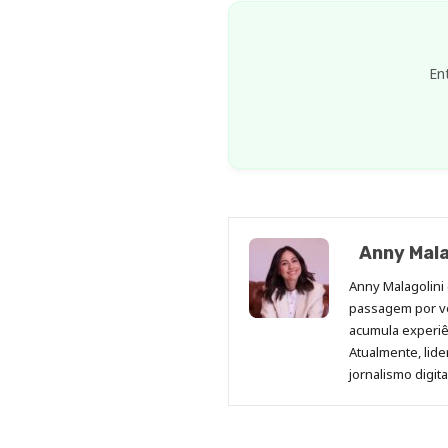
En
Anny Mala
Anny Malagolini 
passagem por v
acumula experiên
Atualmente, lid
jornalismo digit