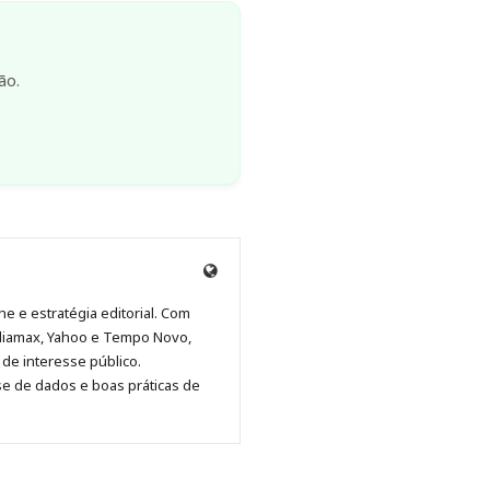
ão.
Anny
Anny
Anny
Anny
Site
Malagolini
Malagolini
Malagolini
Malagolini
de
ne e estratégia editorial. Com
no
no
no
no
Anny
diamax, Yahoo e Tempo Novo,
Pinterest
LinkedIn
Instagram
Facebook
Malagolini
de interesse público.
se de dados e boas práticas de