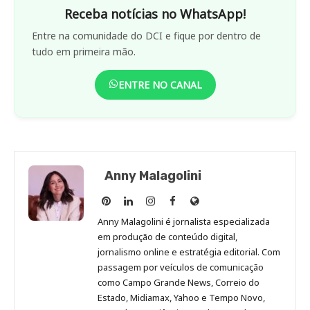
Receba notícias no WhatsApp!
Entre na comunidade do DCI e fique por dentro de
tudo em primeira mão.
ENTRE NO CANAL
Anny Malagolini
Anny
Anny
Anny
Anny
Site
Malagolini
Malagolini
Malagolini
Malagolini
de
Anny Malagolini é jornalista especializada
no
no
no
no
Anny
em produção de conteúdo digital,
Pinterest
LinkedIn
Instagram
Facebook
Malagolini
jornalismo online e estratégia editorial. Com
passagem por veículos de comunicação
como Campo Grande News, Correio do
Estado, Midiamax, Yahoo e Tempo Novo,