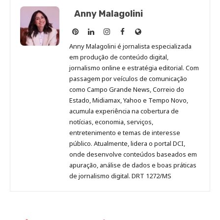
Anny Malagolini
Anny
Anny
Anny
Anny
Site
Malagolini
Malagolini
Malagolini
Malagolini
de
Anny Malagolini é jornalista especializada
no
no
no
no
Anny
em produção de conteúdo digital,
Pinterest
LinkedIn
Instagram
Facebook
Malagolini
jornalismo online e estratégia editorial. Com
passagem por veículos de comunicação
como Campo Grande News, Correio do
Estado, Midiamax, Yahoo e Tempo Novo,
acumula experiência na cobertura de
notícias, economia, serviços,
entretenimento e temas de interesse
público. Atualmente, lidera o portal DCI,
onde desenvolve conteúdos baseados em
apuração, análise de dados e boas práticas
de jornalismo digital. DRT 1272/MS