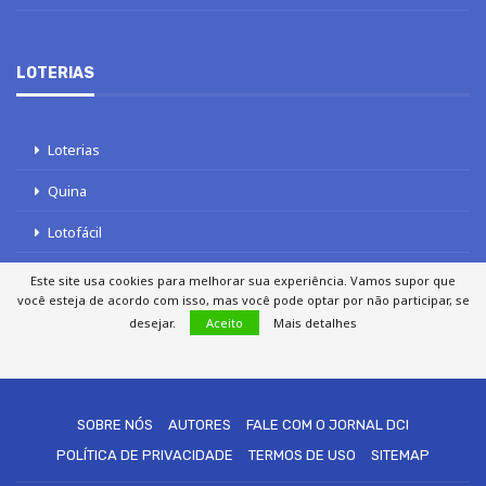
LOTERIAS
Loterias
Quina
Lotofácil
Mega-Sena
Este site usa cookies para melhorar sua experiência. Vamos supor que
você esteja de acordo com isso, mas você pode optar por não participar, se
Tele sena
desejar.
Aceito
Mais detalhes
SOBRE NÓS
AUTORES
FALE COM O JORNAL DCI
POLÍTICA DE PRIVACIDADE
TERMOS DE USO
SITEMAP