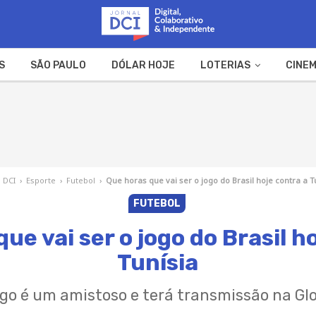
S
SÃO PAULO
DÓLAR HOJE
LOTERIAS
CINEM
A FAZENDA
WEB STORIES
l DCI
›
Esporte
›
Futebol
›
Que horas que vai ser o jogo do Brasil hoje contra a T
FUTEBOL
ue vai ser o jogo do Brasil h
Tunísia
go é um amistoso e terá transmissão na Gl