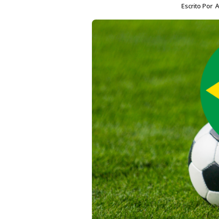
Escrito Por
A