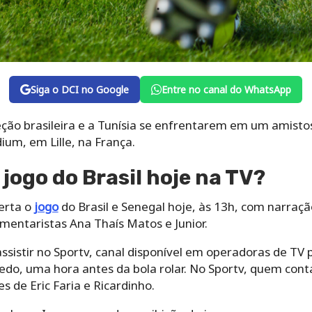
Siga o DCI no Google
Entre no canal do WhatsApp
leção brasileira e a Tunísia se enfrentarem em um amistos
um, em Lille, na França.
 jogo do Brasil hoje na TV?
erta o
jogo
do Brasil e Senegal hoje, às 13h, com narraç
mentaristas Ana Thaís Matos e Junior.
sistir no Sportv, canal disponível em operadoras de TV p
o, uma hora antes da bola rolar. No Sportv, quem conta
ses de Eric Faria e Ricardinho.