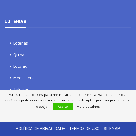
LOTERIAS
Loterias
Quina
Lotofácil
Mega-Sena
Tele sena
Este site usa cookies para melhorar sua experiência. Vamos supor que
você esteja de acordo com isso, mas você pode optar por não participar, se
desejar.
Aceito
Mais detalhes
SOBRE NÓS
AUTORES
FALE COM O JORNAL DCI
POLÍTICA DE PRIVACIDADE
TERMOS DE USO
SITEMAP