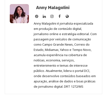
Anny Malagolini
Anny
Anny
Anny
Anny
Site
Malagolini
Malagolini
Malagolini
Malagolini
de
Anny Malagolini é jornalista especializada
no
no
no
no
Anny
em produção de conteúdo digital,
Pinterest
LinkedIn
Instagram
Facebook
Malagolini
jornalismo online e estratégia editorial. Com
passagem por veículos de comunicação
como Campo Grande News, Correio do
Estado, Midiamax, Yahoo e Tempo Novo,
acumula experiência na cobertura de
notícias, economia, serviços,
entretenimento e temas de interesse
público. Atualmente, lidera o portal DCI,
onde desenvolve conteúdos baseados em
apuração, análise de dados e boas práticas
de jornalismo digital. DRT 1272/MS